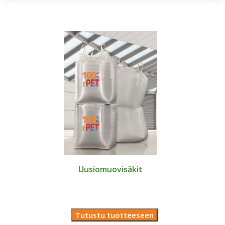
Uusiomuovisäkit
Tutustu tuotteeseen