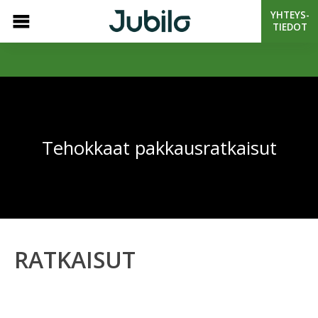
YHTEYS-
TIEDOT
Tehokkaat pakkaus­ratkaisut
RATKAISUT