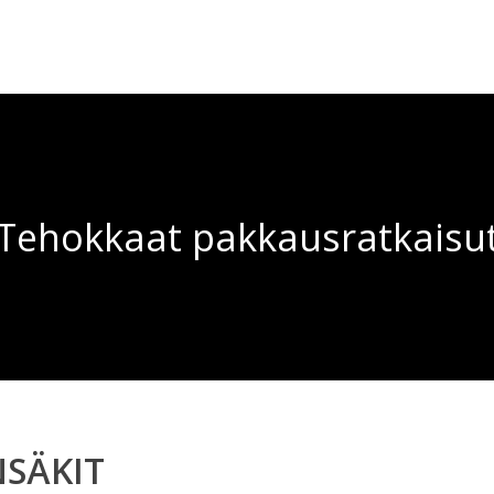
Tehokkaat pakkaus­ratkaisu
NSÄKIT