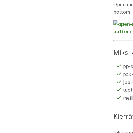
Open mo
bottom
Miksi 
pp-s
pak
Jubi
tuot
meil
Kierrä
Jokainen