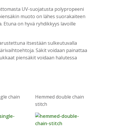
attomasta UV-suojatusta polypropeeni
n piensäkin muoto on lähes suorakaiteen
 Etuna on hyvä ryhdikkyys lavoille
rustettuna itsestään sulkeutuvalla
värivaihtoehtoja. Säkit voidaan painattaa
adukkaat piensäkit voidaan halutessa
gle chain
Hemmed double chain
stitch