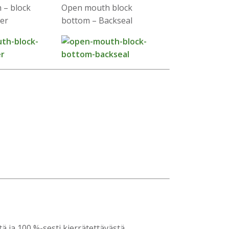
 – block
Open mouth block
ner
bottom – Backseal
 ja 100 %-sesti kierrätettävästä