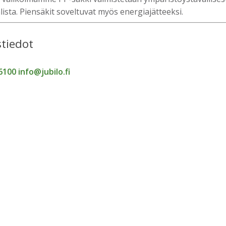
lista. Piensäkit soveltuvat myös energiajätteeksi.
tiedot
6100
info@jubilo.fi