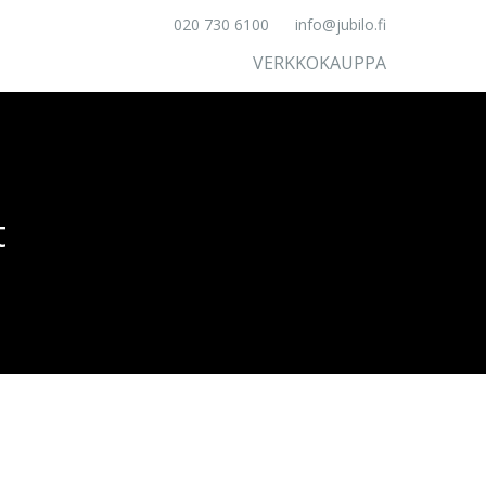
020 730 6100
info@jubilo.fi
VERKKOKAUPPA
t