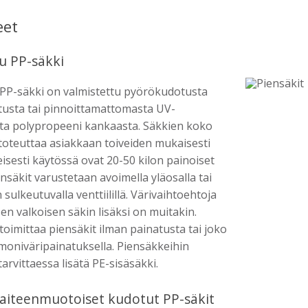
eet
u PP-säkki
PP-säkki on valmistettu pyörökudotusta
tusta tai pinnoittamattomasta UV-
ta polypropeeni kankaasta. Säkkien koko
toteuttaa asiakkaan toiveiden mukaisesti
eisesti käytössä ovat 20-50 kilon painoiset
ensäkit varustetaan avoimella yläosalla tai
 sulkeutuvalla venttiilillä. Värivaihtoehtoja
en valkoisen säkin lisäksi on muitakin.
oimittaa piensäkit ilman painatusta tai joko
i moniväripainatuksella. Piensäkkeihin
arvittaessa lisätä PE-sisäsäkki.
aiteenmuotoiset kudotut PP-säkit