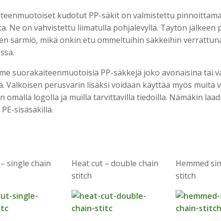
teenmuotoiset kudotut PP-säkit on valmistettu pinnoittam
a. Ne on vahvistettu liimatulla pohjalevyllä. Täytön jälkee
n särmiö, mikä onkin etu ommeltuihin säkkeihin verrattuna.
ssa.
e suorakaiteenmuotoisia PP-säkkejä joko avonaisina tai va
llä. Valkoisen perusvärin lisäksi voidaan käyttää myös muita 
 omalla logolla ja muilla tarvittavilla tiedoilla. Nämäkin la
PE-sisäsäkillä.
 – single chain
Heat cut – double chain
Hemmed sin
stitch
stitch