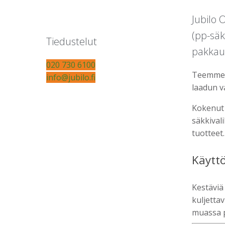
Jubilo 
(pp-säk
Tiedustelut
pakkaus
020 730 6100
Teemme h
info@jubilo.fi
laadun v
Kokenut 
säkkival
tuotteet.
Käytt
Kestäviä
kuljettav
muassa pe