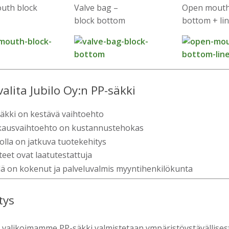
uth block
Valve bag –
Open mouth
block bottom
bottom + li
valita Jubilo Oy:n PP-säkki
äkki on kestävä vaihtoehto
kausvaihtoehto on kustannustehokas
lolla on jatkuva tuotekehitys
teet ovat laatutestattuja
lä on kokenut ja palveluvalmis myyntihenkilökunta
tys
 valikoimamme PP-säkki valmistetaan ympäristöystävällisestä