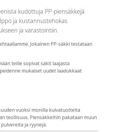
peenista kudottuja PP-piensäkkejä
 helppo ja kustannustehokas
kseen ja varastointiin.
ehtaallamme. Jokainen PP-säkki testataan
n teille sopivat säkit laajasta
rpeidenne mukaiset uudet laadukkaat
uuden vuoksi monilla kuivatuotteita
kemian teollisuus. Piensäkkeihin pakataan muun
 pulvereita ja ryynejä.