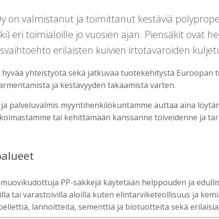
Oy on valmistanut ja toimittanut kestäviä polypro
ki) eri toimialoille jo vuosien ajan. Piensäkit ovat
vaihtoehto erilaisten kuivien irtotavaroiden kuljetu
yvää yhteistyötä sekä jatkuvaa tuotekehitystä Euroopan t
armentamista ja kestävyyden takaamista varten.
ja palveluvalmis myyntihenkilökuntamme auttaa aina löytämää
ikoimastamme tai kehittämään kanssanne toiveidenne ja ta
öalueet
 muovikudottuja PP-säkkejä käytetään helppouden ja edullis
illa tai varastoivilla aloilla kuten elintarviketeollisuus ja 
llettiä, lannoitteita, sementtiä ja biotuotteita sekä erilaisia