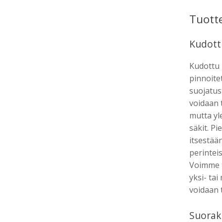
Tuott
Kudott
Kudottu 
pinnoite
suojatus
voidaan 
mutta yl
säkit. Pi
itsestään
perinteis
Voimme t
yksi- ta
voidaan t
Suorak