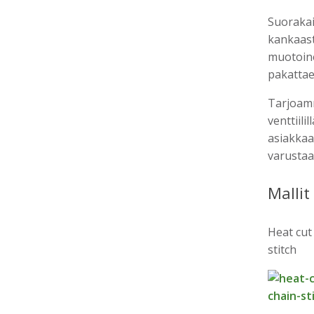
Suorakai
kankaast
muotoine
pakattae
Tarjoamm
venttiili
asiakkaan
varustaa 
Mallit
Heat cut
stitch