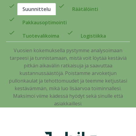
Suunnittelu
Räätälöinti
Pakkausoptimointi
Tuotevalikoima
Logistiikka
Vuosien kokemuksella pystymme analysoimaan
tarpeesi ja tunnistamaan, mistä voit löytää kestäviä
pitkän aikavälin ratkaisuja ja saavuttaa
kustannussäästöjä. Poistamme arvoketjun
pullonkaulat ja tehottomuudet ja teemme ketjustasi
kestävämmän, mikä luo lisäarvoa toiminnallesi.
Maksimoi viime kädessä hyödyt sekä sinulle että
asiakkaillesi.