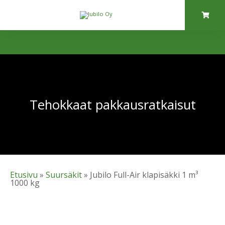
Tehokkaat pakkaus­ratkaisut
Etusivu
»
Suursäkit
» Jubilo Full-Air klapisäkki 1 m³
1000 kg