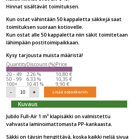
Hinnat sisältävät toimituksen.
Kun ostat vähintään 50 kappaletta säkkejä saat
toimituksen suoraan kotiovelle.
Kun ostat alle 50 kappaletta niin säkit toimitetaan
lähimpään postitoimipaikkaan.
Kysy tarjousta muista määristä!
Quantity
Discount (%)
Price
1 - 19
—
11,05
€
20 - 49
2.26 %
10,80
€
50 - 99
6.33 %
10,35
€
100+
10.41 %
9,90
€
Jubilo
-
+
Lisää ostoskoriin
Full-
Air
klapisäkki
Kuvaus
1
m³
Jubilo Full-Air 1 m³ klapisäkki
on valmistettu
1000
kg
vahvasta laminoimattomasta PP-kankaasta.
määrä
Säkki on täysin hengittävä, koska kaikki neljä sivua