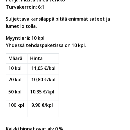
Turvakerroin: 6:1
Suljettava kansiläppä pitää enimmät sateet ja
lumet loitolla.
Myyntierä: 10 kpl
Yhdessä tehdaspaketissa on 10 kpl.
Määrä
Hinta
10 kpl
11,05 €/kpl
20 kpl
10,80 €/kpl
50 kpl
10,35 €/kpl
100 kpl
9,90 €/kpl
Kaikki hinnat ovat alv 0 %.